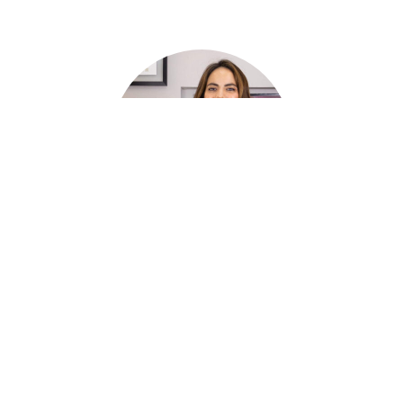
Citas
Llamar
WhatsApp
Pon tu mirada en manos de una cirujana
experta en párpados
La Dra. May Cadena es una oftalmóloga con Alta
Especialidad en órbita, párpados y vía lagrimal.