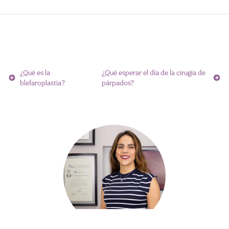
Navegación
¿Qué es la
¿Qué esperar el día de la cirugía de
de
blefaroplastia?
párpados?
entradas
Citas
Llamar
WhatsApp