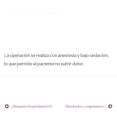
¿LA OPERACIÓN ES DOLOROSA?
La operación se realiza con anestesia y bajo sedación,
lo que permite al paciente no sufrir dolor.
Navegación
¿Requiere hospitalización?
Resultados y seguimiento:
de
entradas