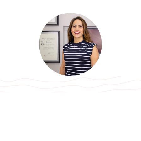
Citas
Llamar
WhatsApp
Pon tu mirada en manos de una cirujana
experta en párpados
La Dra. May Cadena es una oftalmóloga con Alta
Especialidad en órbita, párpados y vía lagrimal.