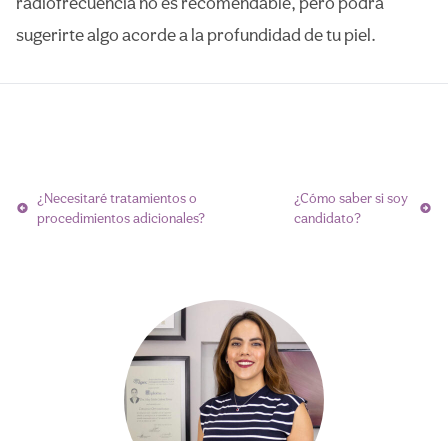
radiofrecuencia no es recomendable, pero podrá
sugerirte algo acorde a la profundidad de tu piel.
Navegación
¿Necesitaré tratamientos o
¿Cómo saber si soy
de
procedimientos adicionales?
candidato?
entradas
Citas
Llamar
WhatsApp